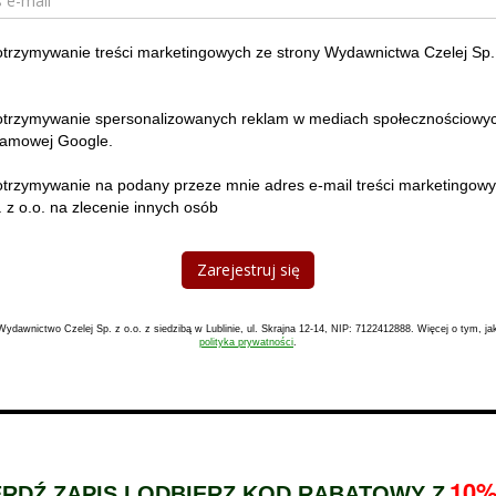
rzymywanie treści marketingowych ze strony Wydawnictwa Czelej Sp. 
rzymywanie spersonalizowanych reklam w mediach społecznościowych
klamowej Google.
rzymywanie na podany przeze mnie adres e-mail treści marketingow
 z o.o. na zlecenie innych osób
Zarejestruj się
ydawnictwo Czelej Sp. z o.o. z siedzibą w Lublinie, ul. Skrajna 12-14, NIP: 7122412888. Więcej o tym, j
polityka prywatności
.
10
RDŹ ZAPIS I ODBIERZ KOD RABATOWY Z