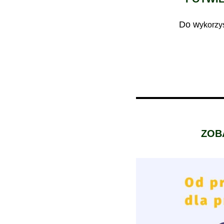
Do w
ykorzy
ZOB