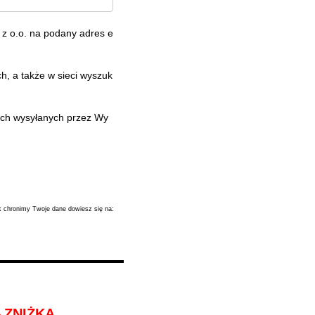
z o.o. na podany adres e
, a także w sieci wyszuk
ych wysyłanych przez Wy
ak chronimy Twoje dane dowiesz się na:
%
ZNIŻKĄ