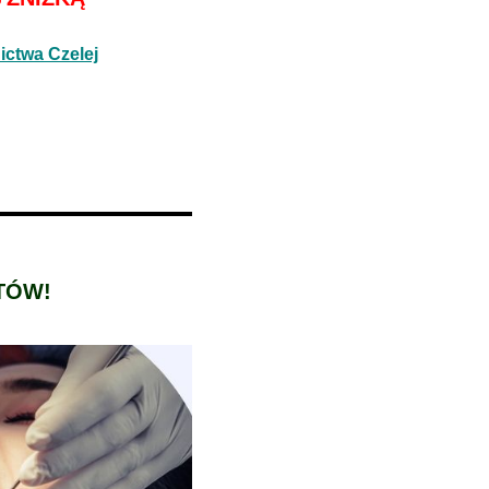
ctwa Czelej
TÓW!