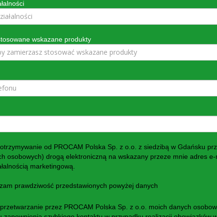
łalności
 stosowane wskazane produkty
trzymywanie od PROCAM Polska Sp. z o.o. z siedzibą w Gdańsku przy
ch osobowych) drogą elektroniczną na wskazany przeze mnie adres e-m
ałalnością marketingową.
dzam prawdziwość przedstawionych powyżej danych
rzetwarzanie przez PROCAM Polska Sp. z o.o. moich danych osobowyc
lu zapewnienia szybkiego kontaktu w przypadku realizacji obowiązków 