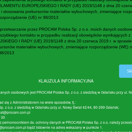
MENTU EUROPEJSKIEGO I RADY (UE) 2019/1148 z dnia 20 czerwca
 i stosowania prekursorów materiałów wybuchowych, zmieniające rozp
rozporządzenie (UE) nr 98/2013
rzetwarzanie przez PROCAM Polska Sp. z o.o. moich danych osobowyc
 szybkiego kontaktu w przypadku realizacji obowiązków wynikający
EGO I RADY (UE) 2019/1148 z dnia 20 czerwca 2019 r. w sprawie
kursorów materiałów wybuchowych, zmieniające rozporządzenie (WE) n
 98/2013
Sk
KLAUZULA INFORMACYJNA
danych osobowych jest PROCAM Polska Sp. z o.o. z siedzibą w Gdańsku przy ul. N
 się z Administratorem na wiele sposobów, tj.:
p. z o.o. z siedzibą w Gdańsku przy ul. Nowy Świat 42/44, 80-299 Gdańsk;
riat@procam.com.pl
0 30
ę z pełnomocnikiem ds. ochrony danych w PROCAM Polska Sp. z o.o, należy przes
o@procam.com.pl bądź listownie na adres wskazany w punkcie 1.