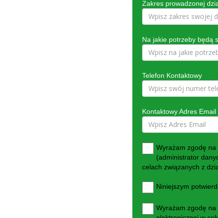
Zakres prowadzonej dzia
Na jakie potrzeby będą
Telefon Kontaktowy
Kontaktowy Adres Email
Wyrażam zgodę na o
(administrator dany
celach związanych z dzi
Niniejszym potwier
Wyrażam zgodę na p
elektronicznej w ce