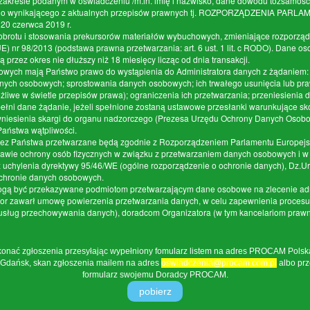
akresie podanym w oświadczeniu /m.in. imię i nazwisko, dane dowodu tożsamości
nego wynikającego z aktualnych przepisów prawnych tj. ROZPORZĄDZENIA PA
20 czerwca 2019 r.
brotu i stosowania prekursorów materiałów wybuchowych, zmieniające rozporząd
E) nr 98/2013 (podstawa prawna przetwarzania: art. 6 ust. 1 lit. c RODO). Dane o
rzez okres nie dłuższy niż 18 miesięcy licząc od dnia transakcji.
owych mają Państwo prawo do wystąpienia do Administratora danych z żądaniem:
danych osobowych; sprostowania danych osobowych; ich trwałego usunięcia lub p
możliwe w świetle przepisów prawa); ograniczenia ich przetwarzania; przeniesieni
łni dane żądanie, jeżeli spełnione zostaną ustawowe przesłanki warunkujące sko
wniesienia skargi do organu nadzorczego (Prezesa Urzędu Ochrony Danych Osobo
Państwa wątpliwości.
ez Państwa przetwarzane będą zgodnie z Rozporządzeniem Parlamentu Europejsk
sprawie ochrony osób fizycznych w związku z przetwarzaniem danych osobowych i
 uchylenia dyrektywy 95/46/WE (ogólne rozporządzenie o ochronie danych), Dz.Ur
ochronie danych osobowych.
gą być przekazywane podmiotom przetwarzającym dane osobowe na zlecenie admi
ator zawarł umowę powierzenia przetwarzania danych, w celu zapewnienia procesu 
e usług przechowywania danych), doradcom Organizatora (w tym kancelariom prawn
onać zgłoszenia przesyłając wypełniony fomularz listem na adres PROCAM Polska S
 Gdańsk, skan zgłoszenia mailem na adres
oswiadczenia@procam.com.pl
albo prz
formularz swojemu Doradcy PROCAM.
pobierz