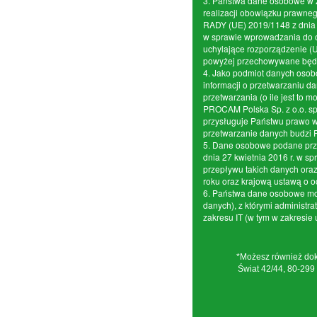
3. Państwa dane osobowe w z
realizacji obowiązku praw
RADY (UE) 2019/1148 z dnia 
w sprawie wprowadzania do o
uchylające rozporządzenie (U
powyżej przechowywane będą p
4. Jako podmiot danych osob
informacji o przetwarzaniu 
przetwarzania (o ile jest to 
PROCAM Polska Sp. z o.o. spe
przysługuje Państwu prawo 
przetwarzanie danych budzi 
5. Dane osobowe podane prz
dnia 27 kwietnia 2016 r. w 
przepływu takich danych oraz
roku oraz krajową ustawą o 
6. Państwa dane osobowe mo
danych), z którymi administr
zakresu IT (w tym w zakresi
*Możesz również dok
Świat 42/44, 80-299