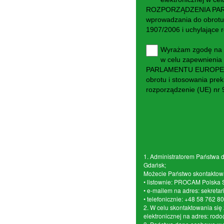
ROZPORZĄDZENIA PARLA
wprowadzania do obrotu
1907/2006 i uchylające 
Wyrażam zgodę na p
w celu zapewnienia
PARLAMENTU EUROPEJSKI
obrotu i stosowania pre
rozporządzenie (UE) nr
1. Administratorem Państwa 
Gdańsk;
Możecie Państwo skontaktować
• listownie: PROCAM Polska S
• e-mailem na adres:
sekreta
• telefonicznie: +48 58 762 8
2. W celu skontaktowania si
elektronicznej na adres: rod