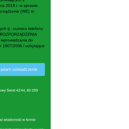
 2019 r. w sprawie
orządzenie (WE) nr
h tj.: numeru telefonu
ch z ROZPORZĄDZENIA
 wprowadzania do
r 1907/2006 i uchylające
ładam oświadczenie
owy Świat 42/44, 80-299
łać wiadomość w formie