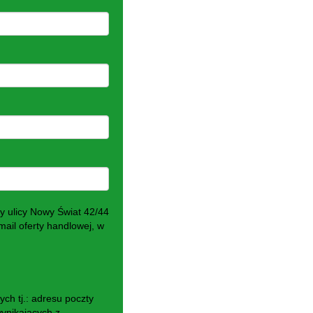
 ulicy Nowy Świat 42/44
ail oferty handlowej, w
h tj.: adresu poczty
wynikających z