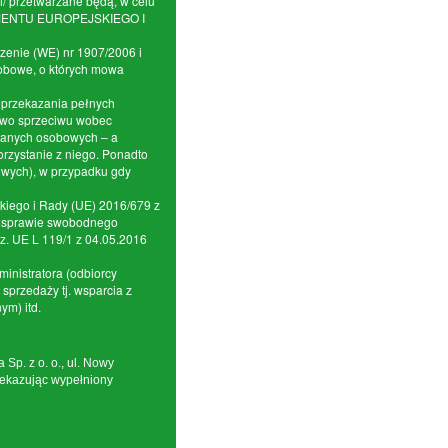
/ przetwarzane będą, w celu
RLAMENTU EUROPEJSKIEGO I
zenie (WE) nr 1907/2006 i
sobowe, o których mowa
 przekazania pełnych
rawo sprzeciwu wobec
a danych osobowych – a
rzystanie z niego. Ponadto
wych), w przypadku gdy
iego i Rady (UE) 2016/679 z
 w sprawie swobodnego
z. UE L 119/1 z 04.05.2016
nistratora (odbiorcy
sprzedaży tj. wsparcia z
ym) itd.
p. z o. o., ul. Nowy
ekazując wypełniony